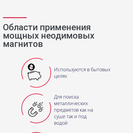
Гарантируем
Предоставляем
высокое
бесплатную
качество
доставку
по
Области применения
продукции
всей России
мощных неодимовых
магнитов
Осуществляем
Качественно
быструю
упаковываем
доставку
магниты
заказов в
чтобы они
Используются в бытовых
течении 3-7
дошли целыми
целях
дней
Для поиска
металлических
предметов как на
суше так и под
водой