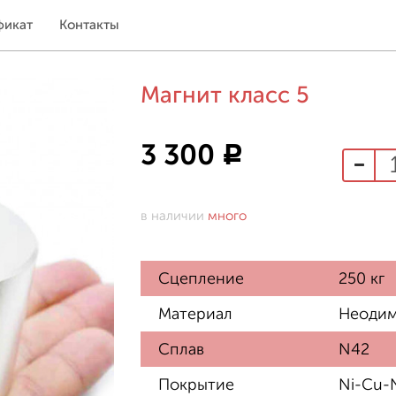
фикат
Контакты
Магнит класс 5
3 300
Р
в наличии
много
Сцепление
250 кг
Материал
Неодим
Сплав
N42
Покрытие
Ni-Cu-N